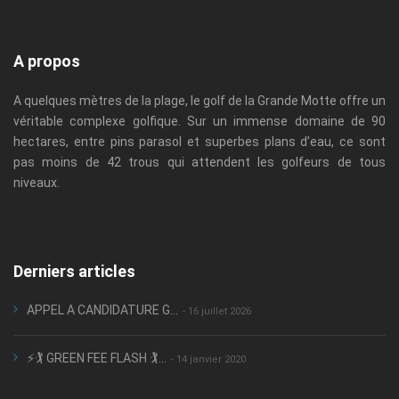
A propos
A quelques mètres de la plage, le golf de la Grande Motte offre un
véritable complexe golfique. Sur un immense domaine de 90
hectares, entre pins parasol et superbes plans d’eau, ce sont
pas moins de 42 trous qui attendent les golfeurs de tous
niveaux.
Derniers articles
APPEL A CANDIDATURE G...
- 16 juillet 2026
⚡🏌️ GREEN FEE FLASH 🏌️...
- 14 janvier 2020