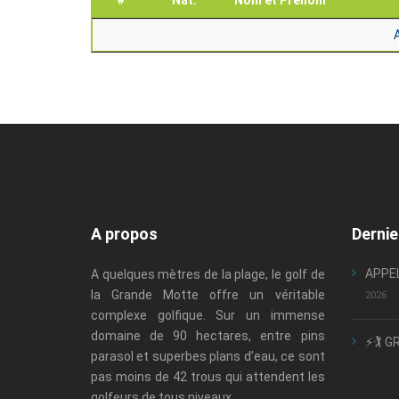
#
Nat.
Nom et Prénom
A propos
Dernie
APPEL
A quelques mètres de la plage, le golf de
la Grande Motte offre un véritable
2026
complexe golfique. Sur un immense
domaine de 90 hectares, entre pins
⚡🏌️ G
parasol et superbes plans d’eau, ce sont
pas moins de 42 trous qui attendent les
golfeurs de tous niveaux.