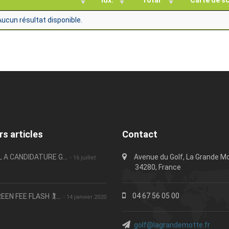
Idx.
Total
Carte de s
Aucun résultat disponible.
rs articles
Contact
 A CANDIDATURE G...
Avenue du Golf, La Grande Mo
- 16 juillet
34280, France
04 67 56 05 00
REEN FEE FLASH 🏌️...
- 14 janvier 2020
golf@lagrandemotte.fr